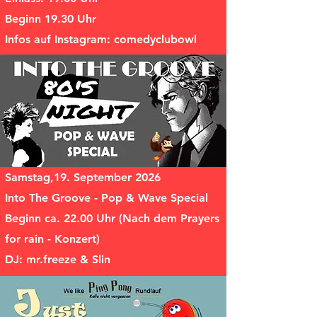
Beginn 19.30 Uhr
Infos auf Instagram: comedyclubowl
Samstag,19. September 2026
Into The Groove - Pop & Wave Special
Beginn ca. 22.00 Uhr (Nach dem Prayers
for rain - Konzert)
DJ: mr.freeze & Slin