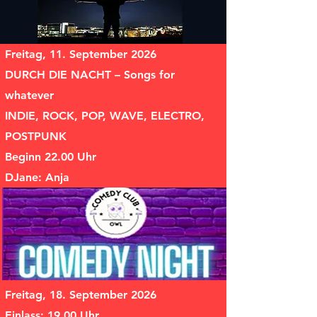
Freitag, 11. September 2026
DURCH DIE NACHT – Songs for
whatever
INDIE, ROCK, POP, WAVE, ELECTRO,
POSTPUNK
Beginn 22.00 Uhr
DJane: Anja
Freitag, 18. September 2026
Einlass: 19.00 Uhr