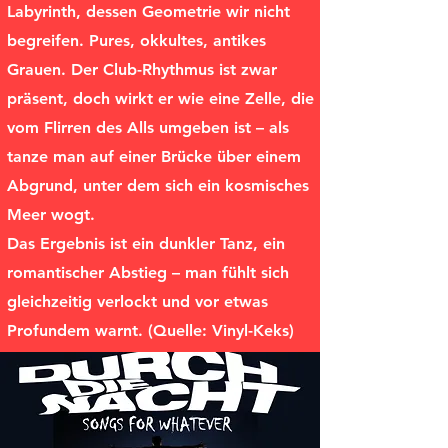
Labyrinth, dessen Geometrie wir nicht
begreifen. Pures, okkultes, antikes
Grauen. Der Club-Rhythmus ist zwar
präsent, doch wirkt er wie eine Zelle, die
vom Flirren des Alls umgeben ist – als
tanze man auf einer Brücke über einem
Abgrund, unter dem sich ein kosmisches
Meer wogt.
Das Ergebnis ist ein dunkler Tanz, ein
romantischer Abstieg – man fühlt sich
gleichzeitig verlockt und vor etwas
Profundem warnt. (Quelle: Vinyl-Keks)