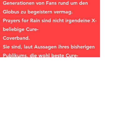
Generationen von Fans rund um den
Globus zu begeistern vermag.
Prayers for Rain sind nicht irgendeine X-
beliebige Cure-
Coverband.
Sie sind, laut Aussagen ihres bisherigen
Publikums, die wohl beste Cure-
Coverband Europas. Und diesen Titel
tragen sie zu Recht.
Allein schon die stimmliche Klangfarbe
von Sänger Lukas kann es locker mit
dem Original aufnehmen.
Aber auch die übrigen Musiker der
Gruppe, die sich vor 25 Jahren
gründete, erfüllen die Erwartungen ihrer
Zuhörer scheinbar mühelos. Daher