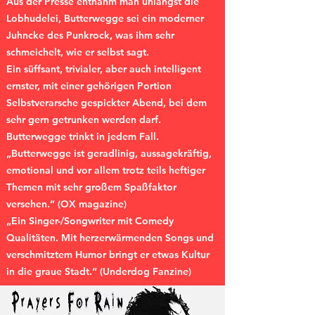
Aus der Presse entnahm man unlängst die
Lobhudelei, Butterwegge sei ein moderner
Juhncke des Punkrock, was ihm sehr
schmeichelt, wie er selbst sagt.
Ein süffsant, trivialer, aber auch intelligent
ernster, mit einer gehörigen Portion
Selbstverarsche gespickter Abend, bei dem
sehr gern getrunken werden darf.
Butterwegge trinkt in jedem Fall.
„Butterwegge ist geradlinig, aussagekräftig,
emotional und vor allem trotz teils heftiger
Themen mit sehr großem Spaßfaktor
versehen.“ (OX magazine)
„Ein Singer-/Songwriter mit Comedy
Qualitäten. Mit herzerwärmenden Songs und
verschmitztem Humor bringt er etwas Kultur
in die graue Stadt.“ (Underdog Fanzine)