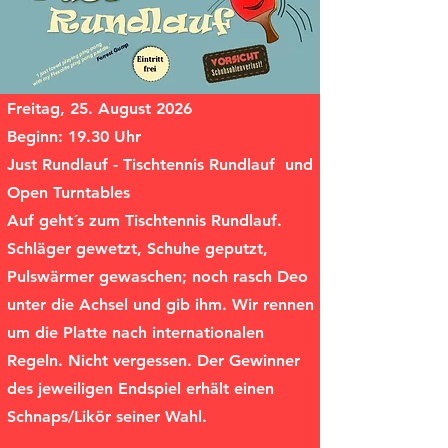
Freitag, 25. August
2026
Beginn: 19.30 Uhr
Just Rundlauf - Tischtennis Rundlauf und
Open Turntables
Auf geht´s zum Tischtennis Rundlauf.
Schläger gewetzt, Schuhe geputzt,
Pulswärmer gewaschen; noch rasch Deo
unter die Achsel und gib ihm. Wir rennen
um die Platte nach internationalen
Regeln. Nicht vergessen. Der Gewinner
des jeweiligen Endspiel erhält einen
Schnaps/Likör seiner Wahl.