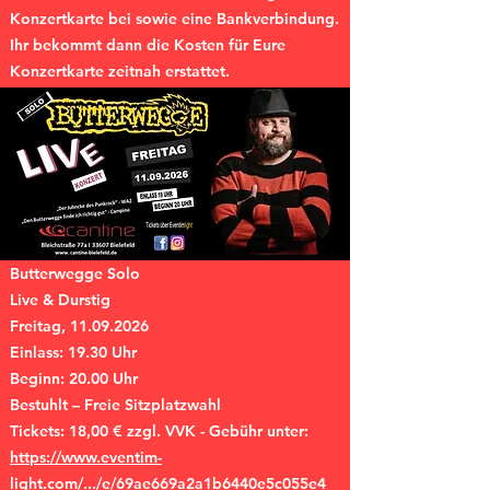
Konzertkarte bei sowie eine Bankverbindung.
Ihr bekommt dann die Kosten für Eure
Konzertkarte zeitnah erstattet.
Butterwegge Solo
Live & Durstig
Freitag, 11.09.2026
Einlass: 19.30 Uhr
Beginn: 20.00 Uhr
Bestuhlt – Freie Sitzplatzwahl
Tickets: 18,00 € zzgl. VVK - Gebühr unter:
https://www.eventim-
light.com/.../e/69ae669a2a1b6440e5c055e4