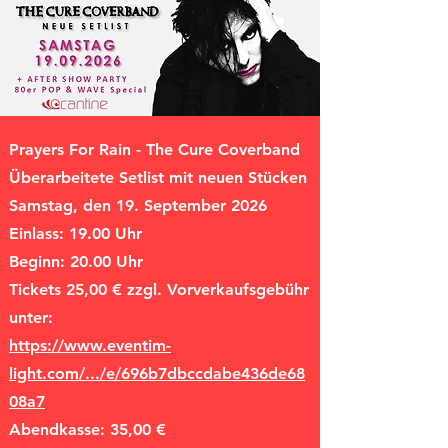
Prayers For Rain - The Cure Coverband
Überarbeitete Setlist mit neuen Stücken
Samstag, den 19. September 2026
Einlass: 19.00 Uhr
Beginn: 20.00 Uhr
Tickets 25,00 € zzgl. Vorverkaufsgebühr
unter:
https://www.eventim-
light.com/.../e/696b7dbccdabe436de68
08a7
Abendkasse: 35,00 €