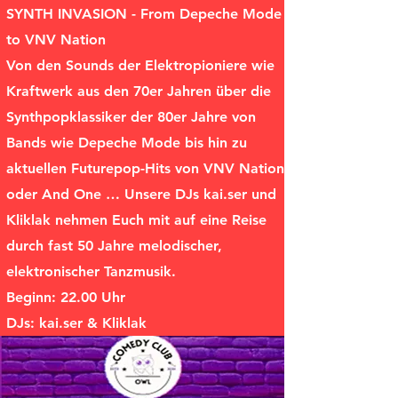
SYNTH INVASION - From Depeche Mode
to VNV Nation
Von den Sounds der Elektropioniere wie
Kraftwerk aus den 70er Jahren über die
Synthpopklassiker der 80er Jahre von
Bands wie Depeche Mode bis hin zu
aktuellen Futurepop-Hits von VNV Nation
oder And One … Unsere DJs kai.ser und
Kliklak nehmen Euch mit auf eine Reise
durch fast 50 Jahre melodischer,
elektronischer Tanzmusik.
Beginn: 22.00 Uhr
DJs: kai.ser & Kliklak