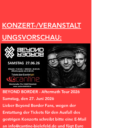
KONZERT-/VERANSTALT
UNGSVORSCHAU:
BEYOND BORDER - Aftermath Tour 2026
Samstag, den 27. Juni 2026
Lieber Beyond Border Fans, wegen der
Erstattung der Tickets für den Ausfall des
gestrigen Konzerts schreibt bitte eine E-Mail
an
info@cantine-bielefeld.de
und fügt Eure